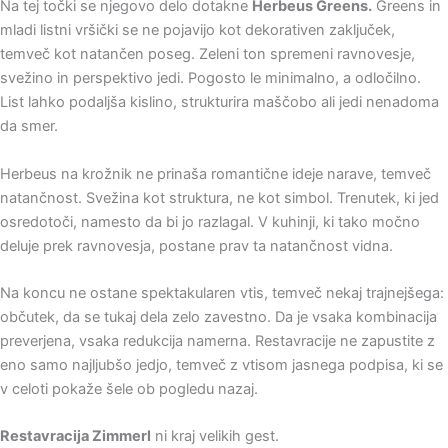
Na tej točki se njegovo delo dotakne
Herbeus Greens.
Greens in
mladi listni vršički se ne pojavijo kot dekorativen zaključek,
temveč kot natančen poseg. Zeleni ton spremeni ravnovesje,
svežino in perspektivo jedi. Pogosto le minimalno, a odločilno.
List lahko podaljša kislino, strukturira maščobo ali jedi nenadoma
da smer.
Herbeus na krožnik ne prinaša romantične ideje narave, temveč
natančnost. Svežina kot struktura, ne kot simbol. Trenutek, ki jed
osredotoči, namesto da bi jo razlagal. V kuhinji, ki tako močno
deluje prek ravnovesja, postane prav ta natančnost vidna.
Na koncu ne ostane spektakularen vtis, temveč nekaj trajnejšega:
občutek, da se tukaj dela zelo zavestno. Da je vsaka kombinacija
preverjena, vsaka redukcija namerna. Restavracije ne zapustite z
eno samo najljubšo jedjo, temveč z vtisom jasnega podpisa, ki se
v celoti pokaže šele ob pogledu nazaj.
Restavracija Zimmerl
ni kraj velikih gest.