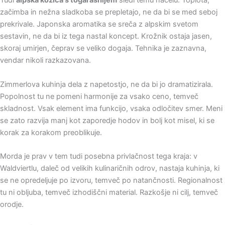
Tudi
alpska kozica s togarashijem
sledi temu načelu. Toplota,
začimba in nežna sladkoba se prepletajo, ne da bi se med seboj
prekrivale. Japonska aromatika se sreča z alpskim svetom
sestavin, ne da bi iz tega nastal koncept. Krožnik ostaja jasen,
skoraj umirjen, čeprav se veliko dogaja. Tehnika je zaznavna,
vendar nikoli razkazovana.
Zimmerlova kuhinja dela z napetostjo, ne da bi jo dramatizirala.
Popolnost tu ne pomeni harmonije za vsako ceno, temveč
skladnost. Vsak element ima funkcijo, vsaka odločitev smer. Meni
se zato razvija manj kot zaporedje hodov in bolj kot misel, ki se
korak za korakom preoblikuje.
Morda je prav v tem tudi posebna privlačnost tega kraja: v
Waldviertlu, daleč od velikih kulinaričnih odrov, nastaja kuhinja, ki
se ne opredeljuje po izvoru, temveč po natančnosti. Regionalnost
tu ni obljuba, temveč izhodiščni material. Razkošje ni cilj, temveč
orodje.