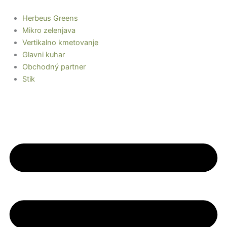
Preskoči
na
Herbeus Greens
vsebino
Mikro zelenjava
Vertikalno kmetovanje
Glavni kuhar
Obchodný partner
Stik