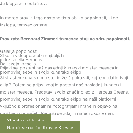
Je kraj jasnih odločitev.
In morda prav iz tega nastane tista oblika popolnosti, ki ne
izstopa, temveč ostane.
Prav zato Bernhard Zimmerl ta mesec stoji na odru popolnosti.
Galerija popolnosti.
Slike in videoposnetki najboljših
jedi z izdelki Herbeus.
Deli svojo kreacijo.
Prijavi se, postani naš naslednji kuharski mojster meseca in
promoviraj sebe in svojo kuharsko ekipo.
Si strasten kuharski mojster in želiš pokazati, kaj je v tebi in tvoji
ekipi? Potem se prijavi zdaj in postani naš naslednji kuharski
mojster meseca. Predstavi svojo značilno jed z Herbeus Greens,
promoviraj sebe in svojo kuharsko ekipo na naši platformi –
vključno s profesionalnimi fotografijami hrane in objavo na
družbenih omrežjih. Pridruži se zdaj in naredi okus viden.
Stopite v stik zdaj
Naroči se na Die Krasse Kresse