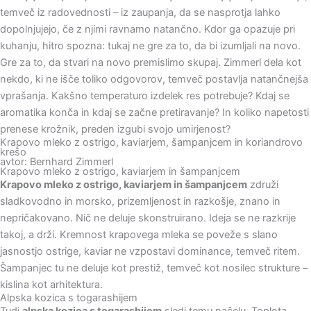
temveč iz radovednosti – iz zaupanja, da se nasprotja lahko
dopolnjujejo, če z njimi ravnamo natančno. Kdor ga opazuje pri
kuhanju, hitro spozna: tukaj ne gre za to, da bi izumljali na novo.
Gre za to, da stvari na novo premislimo skupaj. Zimmerl dela kot
nekdo, ki ne išče toliko odgovorov, temveč postavlja natančnejša
vprašanja. Kakšno temperaturo izdelek res potrebuje? Kdaj se
aromatika konča in kdaj se začne pretiravanje? In koliko napetosti
prenese krožnik, preden izgubi svojo umirjenost?
Krapovo mleko z ostrigo, kaviarjem, šampanjcem in koriandrovo
krešo
avtor: Bernhard Zimmerl
Krapovo mleko z ostrigo, kaviarjem in šampanjcem
Krapovo mleko z ostrigo, kaviarjem in šampanjcem
združi
sladkovodno in morsko, prizemljenost in razkošje, znano in
nepričakovano. Nič ne deluje skonstruirano. Ideja se ne razkrije
takoj, a drži. Kremnost krapovega mleka se poveže s slano
jasnostjo ostrige, kaviar ne vzpostavi dominance, temveč ritem.
Šampanjec tu ne deluje kot prestiž, temveč kot nosilec strukture –
kislina kot arhitektura.
Alpska kozica s togarashijem