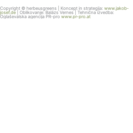
Copyright © herbeusgreens | Koncept in strategija:
www.jakob-
josef.de
| Oblikovanje: Balázs Vernes | Tehnična izvedba:
Oglaševalska agencija PR-pro
www.pr-pro.at
Nastavitve zasebnosti
Ta spletna stran uporablja piškotke za izboljšanje vaše izkušnje.
Nekateri so bistveni za delovanje strani, medtem ko nam drugi
pomagajo analizirati in izboljšati vašo uporabniško izkušnjo.
Preglejte svoje možnosti in izberite svojo odločitev.
Če ste mlajši od 16 let, se prepričajte, da ste dobili soglasje starša
ali skrbnika za vse neobvezne piškotke.
Vaša zasebnost je za nas pomembna. Nastavitve piškotkov lahko
kadar koli prilagodite. Za več informacij o tem, kako uporabljamo
podatke, preberite našo politiko zasebnosti. Svoje nastavitve
lahko kadar koli spremenite s klikom na spodnji gumb za
nastavitve.