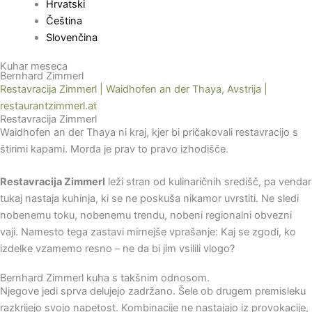
Hrvatski
Čeština
Slovenčina
Kuhar meseca
Bernhard Zimmerl
Restavracija Zimmerl | Waidhofen an der Thaya, Avstrija |
restaurantzimmerl.at
Restavracija Zimmerl
Waidhofen an der Thaya ni kraj, kjer bi pričakovali restavracijo s
štirimi kapami. Morda je prav to pravo izhodišče.
Restavracija Zimmerl
leži stran od kulinaričnih središč, pa vendar
tukaj nastaja kuhinja, ki se ne poskuša nikamor uvrstiti. Ne sledi
nobenemu toku, nobenemu trendu, nobeni regionalni obvezni
vaji. Namesto tega zastavi mirnejše vprašanje: Kaj se zgodi, ko
izdelke vzamemo resno – ne da bi jim vsilili vlogo?
Bernhard Zimmerl kuha s takšnim odnosom.
Njegove jedi sprva delujejo zadržano. Šele ob drugem premisleku
razkrijejo svojo napetost. Kombinacije ne nastajajo iz provokacije,