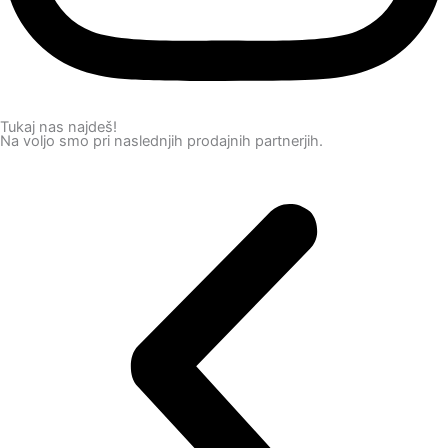
Tukaj nas najdeš!
Na voljo smo pri naslednjih prodajnih partnerjih.