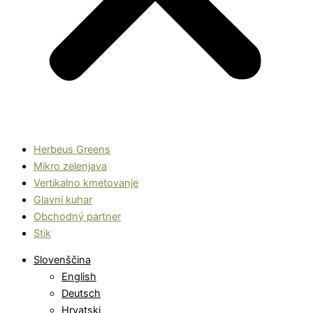
Herbeus Greens
Mikro zelenjava
Vertikalno kmetovanje
Glavni kuhar
Obchodný partner
Stik
Slovenščina
English
Deutsch
Hrvatski