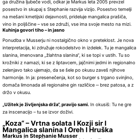
ga družina ljubeče vodi, odkar je Markus leta 2005 prevzel
posestvo in skupaj s Stephanie razvija vizijo. Posestvo temelji
na mešani kmetijski dejavnosti, prideluje mangalica prašiča,
vino in poljščine – vse se združi, vse ima svoje mesto na mizi.
Kuhinja govori tiho – in jasno
Ponudba v Musserju ni nostalgično okno v preteklost. Je nova
interpretacija, ki združuje rokodelstvo in izdelek. Tu je mangalica
slanina, imenovana „žlahtna slanina“, ki se topi v ustih. Tu so
krožniki z namazi, ki se z liptavcem, jajčnimi jedmi in regionalno
zelenjavo tako ujemajo, da se šele po okusu zaveš njihove
harmonije. In ja: presenečenja, kot so burger s trgano svinjino,
domača limonada ali regionalne gin različice ‒ brez patosa, a z
držo v okusu.
„Užitek je življenjska drža“, pravijo sami.
In okusiš: Tu ne gre
za inscenacijo – tu se izvor doživi.
„Koza“ – Vrtna solata I Kozji sir I
Mangalica slanina I Oreh I Hruška
Markus in Stephanie Musser