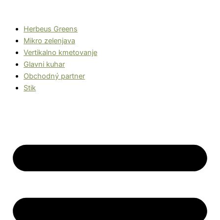
Preskoči
na
Herbeus Greens
vsebino
Mikro zelenjava
Vertikalno kmetovanje
Glavni kuhar
Obchodný partner
Stik