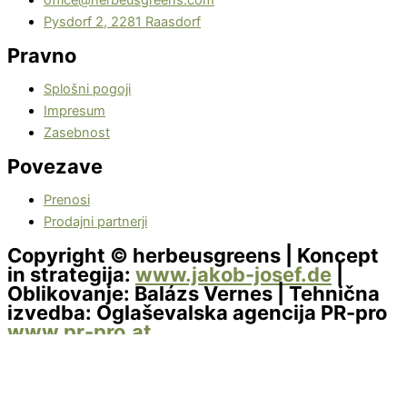
office@herbeusgreens.com
Pysdorf 2, 2281 Raasdorf
Pravno
Splošni pogoji
Impresum
Zasebnost
Povezave
Prenosi
Prodajni partnerji
Copyright © herbeusgreens | Koncept
in strategija:
www.jakob-josef.de
|
Oblikovanje: Balázs Vernes | Tehnična
izvedba: Oglaševalska agencija PR-pro
www.pr-pro.at
Nastavitve zasebnosti