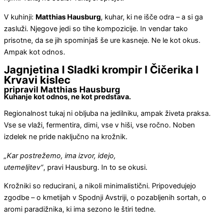
V kuhinji:
Matthias Hausburg
, kuhar, ki ne išče odra – a si ga
zasluži. Njegove jedi so tihe kompozicije. In vendar tako
prisotne, da se jih spominjaš še ure kasneje. Ne le kot okus.
Ampak kot odnos.
Jagnjetina I Sladki krompir I Čičerika I
Krvavi kislec
pripravil Matthias Hausburg
Kuhanje kot odnos, ne kot predstava.
Regionalnost tukaj ni obljuba na jedilniku, ampak živeta praksa.
Vse se vlaži, fermentira, dimi, vse v hiši, vse ročno. Noben
izdelek ne pride naključno na krožnik.
„Kar postrežemo, ima izvor, idejo,
utemeljitev“
, pravi Hausburg. In to se okusi.
Krožniki so reducirani, a nikoli minimalistični. Pripovedujejo
zgodbe – o kmetijah v Spodnji Avstriji, o pozabljenih sortah, o
aromi paradižnika, ki ima sezono le štiri tedne.