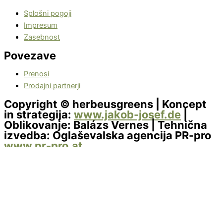
Splošni pogoji
Impresum
Zasebnost
Povezave
Prenosi
Prodajni partnerji
Copyright © herbeusgreens | Koncept
in strategija:
www.jakob-josef.de
|
Oblikovanje: Balázs Vernes | Tehnična
izvedba: Oglaševalska agencija PR-pro
www.pr-pro.at
Nastavitve zasebnosti
Ta spletna stran uporablja piškotke za izboljšanje vaše izkušnje.
Nekateri so bistveni za delovanje strani, medtem ko nam drugi
pomagajo analizirati in izboljšati vašo uporabniško izkušnjo.