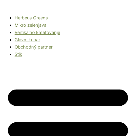
Preskoči
na
Herbeus Greens
vsebino
Mikro zelenjava
Vertikalno kmetovanje
Glavni kuhar
Obchodný partner
Stik