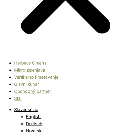
Herbeus Greens
Mikro zelenjava
Vertikalno kmetovanje
Glavni kuhar
Obchodný partner
Stik
Slovenščina
English
Deutsch
Hrvatski