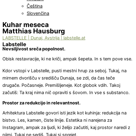
Čeština
Slovenčina
Kuhar meseca
Matthias Hausburg
LABSTELLE | Dunaj, Avstrija | labstelle.at
Labstelle
Nevsiljivost sreča popolnost.
Obisk restavracije, ki ne kriči, ampak šepeta. In s tem pove vse.
Kdor vstopi v Labstelle, pusti mestni hrup za seboj. Tukaj, na
mirnem dvorišču v središču Dunaja, se zdi, da čas teče
drugače. Počasneje. Premišljeneje. Kot globok vdih. Takoj
začutiš: Ta kraj nima nič opraviti s šovom. In vse s substanco.
Prostor za redukcijo in relevantnost.
Arhitektura Labstelle govori isti jezik kot kuhinja: redukcija na
bistvo. Les, kamen, čiste linije. Estetika ni narejena za
Instagram, ampak za ljudi, ki želijo začutiti, kaj prostor naredi z
njimi. Tukaj ne sediš. Tukaj si sprejet.