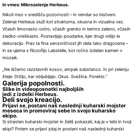
In vmes: Mikrozelenje Herbeus.
Nikoli niso v središču pozornosti – in vendar so bistveni.
Zelenje Herbeus služi kot strukturna, okusna in vizualna vez.
Včasih limonasto-ostro, včasih grenko in temno zeleno, včasih
sladko-oreškasto. Postavljajo poudarke, kjer drugi vidijo le
dekoracijo. Prav ta fina senzoričnost jih dela tako dragocene –
in se ujema s filozofijo Labstelle, kot ročno izdelan kamen v
mozaik.
„Ne iščemo razstavnih kosov, ampak substanco. In pri zelenju
šteje: Držijo, kar obljubljajo. Okus. Svežina. Poreklo.“
Galerija popolnosti.
Slike in videoposnetki najboljših
jedi z izdelki Herbeus.
Deli svojo kreacijo.
Prijavi se, postani naš naslednji kuharski mojster
meseca in promoviraj sebe in svojo kuharsko
ekipo.
Si strasten kuharski mojster in želiš pokazati, kaj je v tebi in tvoji
ekipi? Potem se prijavi zdaj in postani naš naslednji kuharski