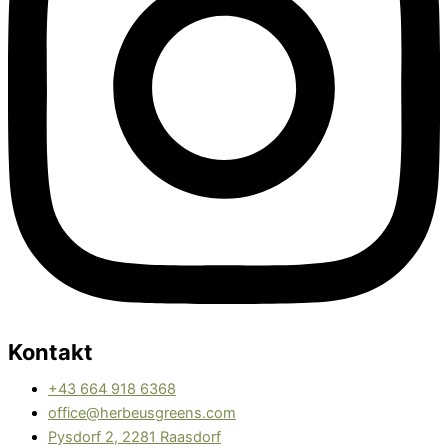
Kontakt
+43 664 918 6368
office@herbeusgreens.com
Pysdorf 2, 2281 Raasdorf