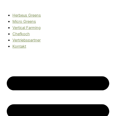
Zum
Inhalt
Herbeus Greens
springen
Micro Greens
Vertical Farming
Chefkoch
Vertriebspartner
Kontakt