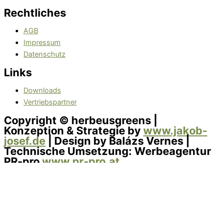
Rechtliches
AGB
Impressum
Datenschutz
Links
Downloads
Vertriebspartner
Copyright © herbeusgreens |
Konzeption & Strategie by
www.jakob-
josef.de
| Design by Balázs Vernes |
Technische Umsetzung: Werbeagentur
PR-pro
www.pr-pro.at
Datenschutzeinstellungen
Diese Website verwendet Cookies, um Ihre Erfahrung zu
verbessern. Einige sind für die Funktionalität der Website